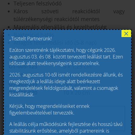
Teljesen felszívódó
Káros szöveti reakcióktól vagy
túlérzékenységi reakciótól mentes
Maximális ellenállás és kezelhetőség
×
Baktericid hatás
„Tisztelt Partnerünk!
Átlagos felszívódási idő (5-8 nap)
Ezúton szeretnénk tájékoztatni, hogy cégünk 2026.
augusztus 03. és 08. között tervezett leállást tart. Ezen
CIKKSZÁM
MÉRETEK
időszak alatt tevékenységeink szünetelnek.
OT-005-125
5 x 1,25 cm
2026. augusztus 10-től ismét rendelkezésre állunk, és
OT-005-070
5 x 7,5 cm
megkezdjük a leállás ideje alatt beérkezett
OT-005-035
5 x 35 cm
megrendelések feldolgozását, valamint a csomagok
OT-010-020
10 x 20 cm
kiszállítását.
Kérjük, hogy megrendeléseiket ennek
figyelembevételével tervezzék.
A leállás célja működésünk fejlesztése és hosszú távú
stabilitásunk erősítése, amelyből partnereink is