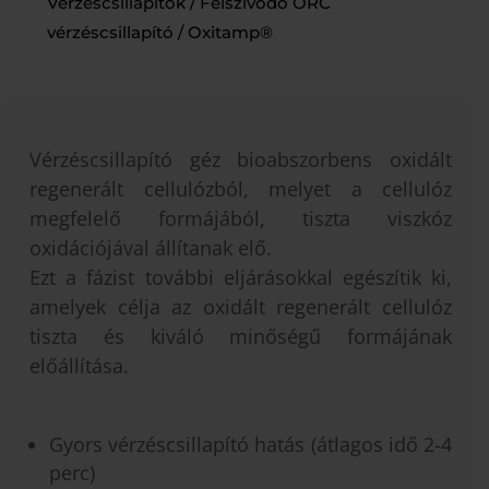
Vérzéscsillapítók
/
Felszívódó ORC
vérzéscsillapító
/ Oxitamp®
Vérzéscsillapító géz bioabszorbens oxidált
regenerált cellulózból, melyet a cellulóz
megfelelő formájából, tiszta viszkóz
oxidációjával állítanak elő.
Ezt a fázist további eljárásokkal egészítik ki,
amelyek célja az oxidált regenerált cellulóz
tiszta és kiváló minőségű formájának
előállítása.
Gyors vérzéscsillapító hatás (átlagos idő 2-4
perc)