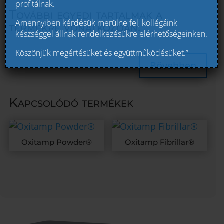
profitálnak.
További egyedi tartalmak a
Amennyiben kérdésük merülne fel, kollégáink
termékre vonatkozóan:
készséggel állnak rendelkezésükre elérhetőségeinken.
Köszönjük megértésüket és együttműködésüket.”
Bővebben
Kapcsolódó termékek
Oxitamp Powder®
Oxitamp Fibrillar®