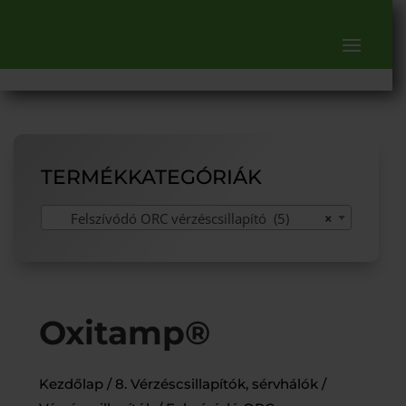
TERMÉKKATEGÓRIÁK
Felszívódó ORC vérzéscsillapító (5)
×
Oxitamp®
Kezdőlap
/
8. Vérzéscsillapítók, sérvhálók
/