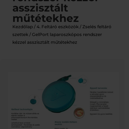
asszisztált
műtétekhez
Kezdőlap
/
4. Feltáró eszközök
/
Zselés feltáró
szettek
/ GelPort laparoszkópos rendszer
kézzel asszisztált műtétekhez