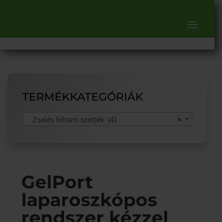
TERMÉKKATEGÓRIÁK
Zselés feltáró szettek (4)
×
GelPort
laparoszkópos
rendszer kézzel