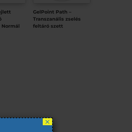
jlett
GelPoint Path –
ó
Transzanális zselés
– Normál
feltáró szett
×