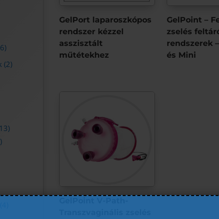
GelPort laparoszkópos
GelPoint – Fe
rendszer kézzel
zselés feltár
asszisztált
rendszerek 
(6)
műtétekhez
és Mini
k
(2)
13)
)
GelPoint V-Path-
(4)
Transzvaginális zselés