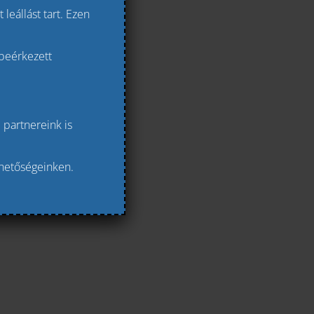
leállást tart. Ezen
 beérkezett
 partnereink is
rhetőségeinken.