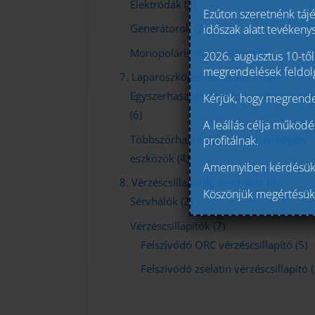
Elektródák
(3)
Ezúton szeretnénk tájék
Generátorok
(2)
időszak alatt tevékeny
Monopoláris markolatok
(4)
2026. augusztus 10-től
megrendelések feldolgo
7. Laparoszkópos eszközök
(10)
Egyszerhasználatos laparoszkópos es
Kérjük, hogy megrende
(6)
A leállás célja működé
Többszörhasználatos laparoszkópos
profitálnak.
eszközök
(4)
Amennyiben kérdésük m
8. Vérzéscsillapítók, sérvhálók
(9)
Köszönjük megértésük
Sérvhálók
(2)
Vérzéscsillapítók
(7)
Felszívódó ORC vérzéscsillapító
(5)
Felszívódó zselatin vérzéscsillapító
(