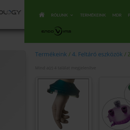
RÓLUNK
TERMÉKEINK
MDR
Termékeink
/
4. Feltáró eszközök
/ 
Mind a(z) 4 találat megjelenítve