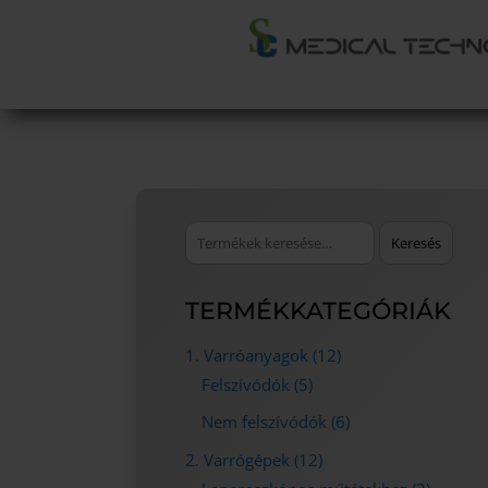
Keresés
Keresés
a
következőre:
TERMÉKKATEGÓRIÁK
1. Varróanyagok
(12)
Felszívódók
(5)
Nem felszívódók
(6)
2. Varrógépek
(12)