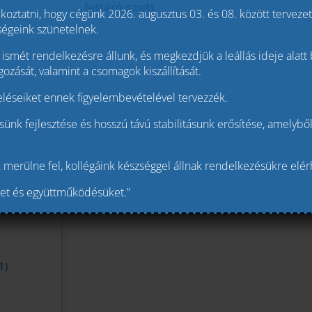
feltáró szett
oztatni, hogy cégünk 2026. augusztus 03. és 08. között tervezett 
ségeink szünetelnek.
 ismét rendelkezésre állunk, és megkezdjük a leállás ideje alatt
zását, valamint a csomagok kiszállítását.
zközök
léseiket ennek figyelembevételével tervezzék.
sünk fejlesztése és hosszú távú stabilitásunk erősítése, amelyből
erülne fel, kollégáink készséggel állnak rendelkezésükre elé
et és együttműködésüket.”
1)