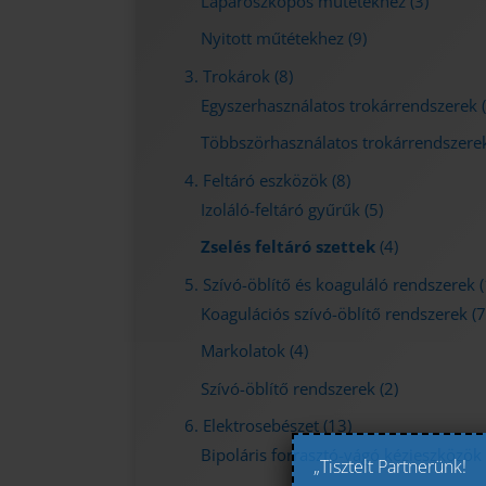
Laparoszkópos műtétekhez
(3)
Nyitott műtétekhez
(9)
3. Trokárok
(8)
Egyszerhasználatos trokárrendszerek
Többszörhasználatos trokárrendszere
4. Feltáró eszközök
(8)
Izoláló-feltáró gyűrűk
(5)
Zselés feltáró szettek
(4)
5. Szívó-öblítő és koaguláló rendszerek
(
Koagulációs szívó-öblítő rendszerek
(7
Markolatok
(4)
Szívó-öblítő rendszerek
(2)
6. Elektrosebészet
(13)
Bipoláris forrasztó-vágó kézieszközök
„Tisztelt Partnerünk!