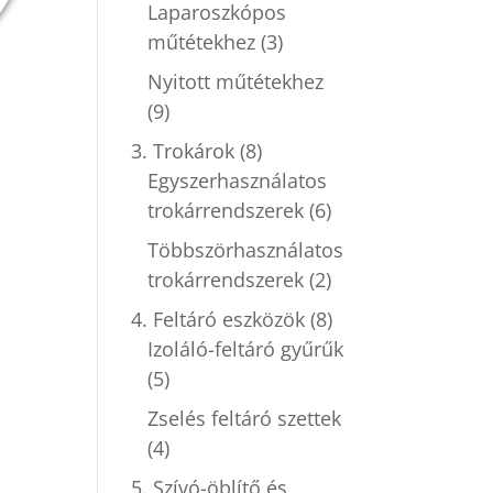
Laparoszkópos
műtétekhez
(3)
Nyitott műtétekhez
(9)
3. Trokárok
(8)
Egyszerhasználatos
trokárrendszerek
(6)
Többszörhasználatos
trokárrendszerek
(2)
4. Feltáró eszközök
(8)
Izoláló-feltáró gyűrűk
(5)
Zselés feltáró szettek
(4)
5. Szívó-öblítő és