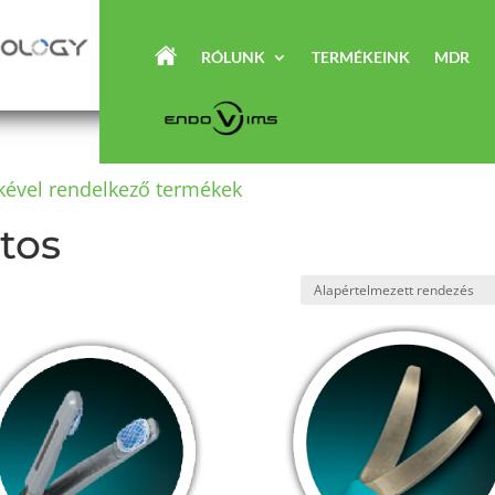
RÓLUNK
TERMÉKEINK
MDR
mkével rendelkező termékek
tos