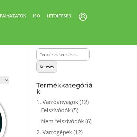
PÁLYÁZATOK
ISO
LETÖLTÉSEK
Keresés
a
Keresés
következőre:
Termékkategóriá
k
1. Varróanyagok
(12)
Felszívódók
(5)
Nem felszívódók
(6)
2. Varrógépek
(12)