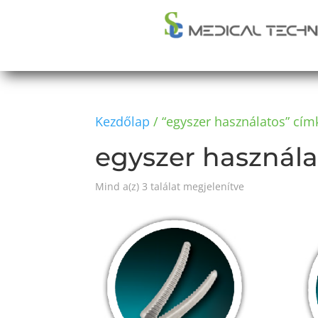
Kezdőlap
/ “egyszer használatos” cí
egyszer használa
Mind a(z) 3 találat megjelenítve