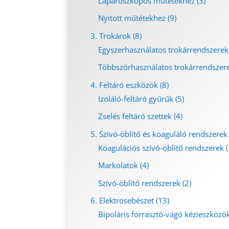
Laparoszkópos műtétekhez
(3)
Nyitott műtétekhez
(9)
3. Trokárok
(8)
Egyszerhasználatos trokárrendszerek
Többszörhasználatos trokárrendszer
4. Feltáró eszközök
(8)
Izoláló-feltáró gyűrűk
(5)
Zselés feltáró szettek
(4)
5. Szívó-öblítő és koaguláló rendszerek
Koagulációs szívó-öblítő rendszerek
(
Markolatok
(4)
Szívó-öblítő rendszerek
(2)
6. Elektrosebészet
(13)
Bipoláris forrasztó-vágó kézieszközö