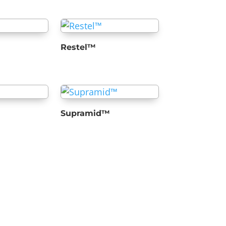
Restel™
Supramid™