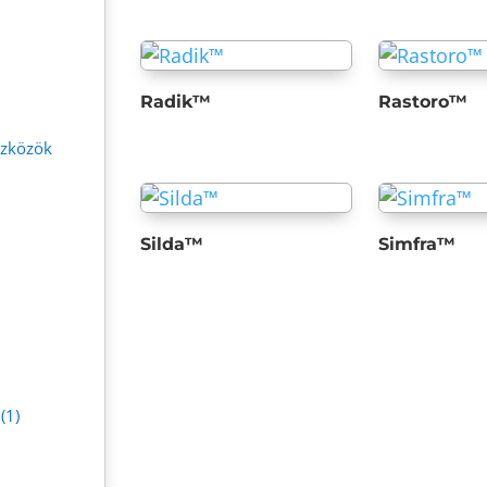
Radik™
Rastoro™
szközök
Silda™
Simfra™
(1)