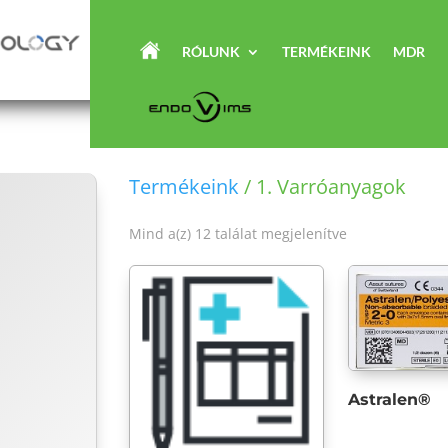
RÓLUNK
TERMÉKEINK
MDR
Termékeink
/ 1. Varróanyagok
Mind a(z) 12 találat megjelenítve
Astralen®