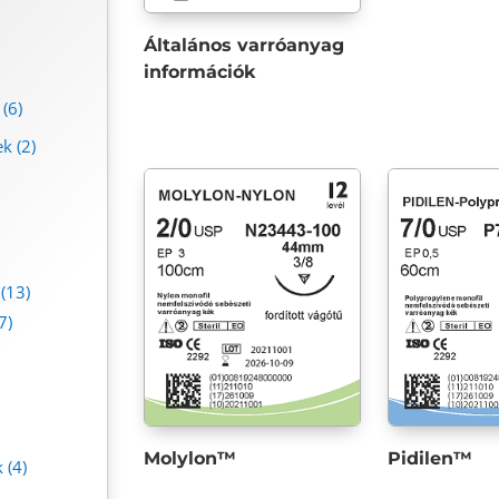
Általános varróanyag
információk
(6)
ek
(2)
(13)
7)
Molylon™
Pidilen™
k
(4)