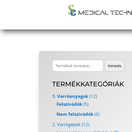
Keresés
Keresés
a
következőre:
TERMÉKKATEGÓRIÁK
1. Varróanyagok
(12)
Felszívódók
(5)
Nem felszívódók
(6)
2. Varrógépek
(12)