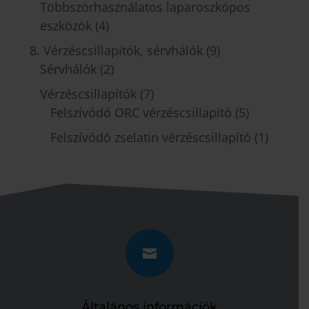
Többszörhasználatos laparoszkópos
eszközök
(4)
8. Vérzéscsillapítók, sérvhálók
(9)
Sérvhálók
(2)
Vérzéscsillapítók
(7)
Felszívódó ORC vérzéscsillapító
(5)
Felszívódó zselatin vérzéscsillapító
(1)

Általános információk