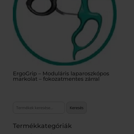
ErgoGrip – Moduláris laparoszkópos
markolat – fokozatmentes zárral
Keresés
Keresés
a
következőre:
Termékkategóriák