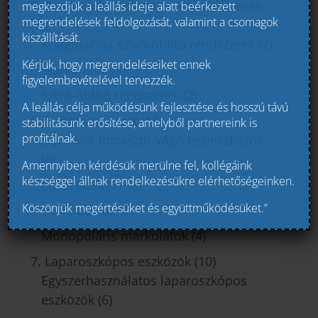
5. Szívó-öblítő és koaguláló rendszerek
megkezdjük a leállás ideje alatt beérkezett
megrendelések feldolgozását, valamint a csomagok
(13)
kiszállítását.
Koagulációs szívó-öblítő rendszerek
(7)
Kérjük, hogy megrendeléseiket ennek
Markolatok
(4)
figyelembevételével tervezzék.
Szívó-öblítő rendszerek
(2)
A leállás célja működésünk fejlesztése és hosszú távú
6. Elektrosebészet
(13)
stabilitásunk erősítése, amelyből partnereink is
profitálnak.
Bipoláris forrasztó-vágó kézieszközök
(4)
Amennyiben kérdésük merülne fel, kollégáink
készséggel állnak rendelkezésükre elérhetőségeinken.
Elektródák
(3)
Köszönjük megértésüket és együttműködésüket.”
Generátorok
(2)
Monopoláris markolatok
(4)
7. Laparoszkópos eszközök
(10)
Egyszerhasználatos laparoszkópos
eszközök
(6)