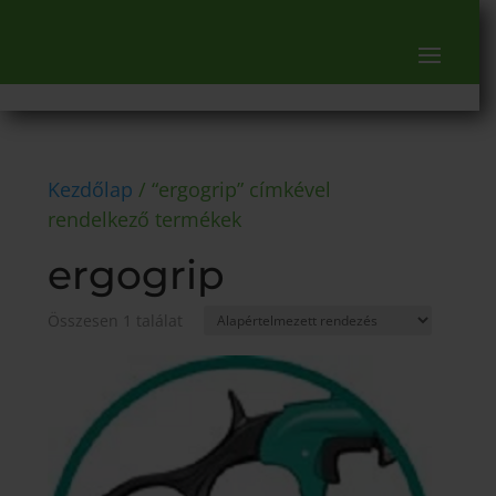
Kezdőlap
/ “ergogrip” címkével
rendelkező termékek
ergogrip
Összesen 1 találat