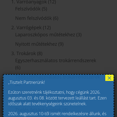
1. Varróanyagok
(12)
Felszívódók
(5)
Nem felszívódók
(6)
2. Varrógépek
(12)
Laparoszkópos műtétekhez
(3)
Nyitott műtétekhez
(9)
3. Trokárok
(8)
Egyszerhasználatos trokárrendszerek
(6)
×
Többszörhasználatos trokárrendszerek
„Tisztelt Partnerünk!
(2)
Ezúton szeretnénk tájékoztatni, hogy cégünk 2026.
4. Feltáró eszközök
(8)
augusztus 03. és 08. között tervezett leállást tart. Ezen
Izoláló-feltáró gyűrűk
(5)
időszak alatt tevékenységeink szünetelnek.
Zselés feltáró szettek
(4)
2026. augusztus 10-től ismét rendelkezésre állunk, és