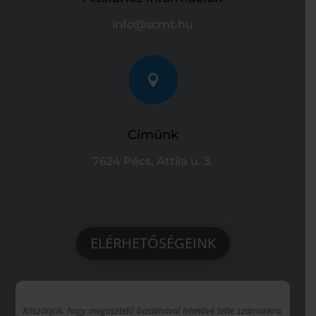
info@scmt.hu

Címünk
7624 Pécs, Attila u. 3.
ELÉRHETŐSÉGEINK
Köszönjük, hogy megtisztelő bizalmával lehetővé tette számunkra,