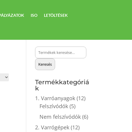
PÁLYÁZATOK
ISO
LETÖLTÉSEK
Keresés
a
Keresés
következőre:
Termékkategóriá
k
1. Varróanyagok
(12)
Felszívódók
(5)
Nem felszívódók
(6)
2. Varrógépek
(12)