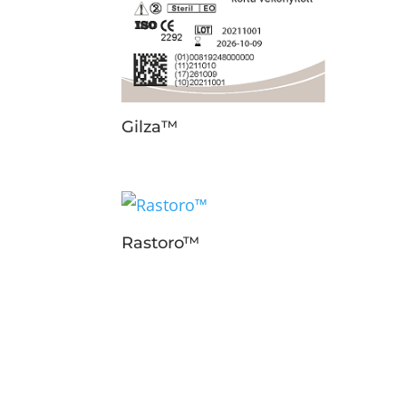
Gilza™
Rastoro™