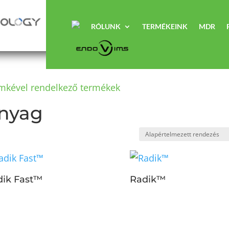
RÓLUNK
TERMÉKEINK
MDR
ímkével rendelkező termékek
anyag
dik Fast™
Radik™