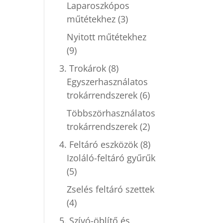
Laparoszkópos
műtétekhez
(3)
Nyitott műtétekhez
(9)
3. Trokárok
(8)
Egyszerhasználatos
trokárrendszerek
(6)
Többszörhasználatos
trokárrendszerek
(2)
4. Feltáró eszközök
(8)
Izoláló-feltáró gyűrűk
(5)
Zselés feltáró szettek
(4)
5. Szívó-öblítő és