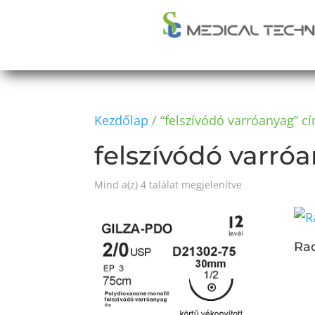
Kezdőlap
/ “felszívódó varróanyag” c
felszívódó varró
Mind a(z) 4 találat megjelenítve
Ra