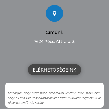

Címünk
7624 Pécs, Attila u. 3.
ELÉRHETŐSÉGEINK
Köszönjük, hogy megtisztelő bizalmával lehetővé tette számunkra,
hogy a Piros Orr Bohócdoktorok áldozatos munkáját segíthessük az
elkövetkezendő 3 év során!