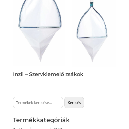
Inzii – Szervkiemelő zsákok
Keresés
Keresés
a
következőre:
Termékkategóriák