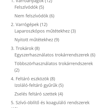
1. Varróanyagok
(12)
Felszívódók
(5)
Nem felszívódók
(6)
2. Varrógépek
(12)
Laparoszkópos műtétekhez
(3)
Nyitott műtétekhez
(9)
3. Trokárok
(8)
Egyszerhasználatos trokárrendszerek
(6)
Többszörhasználatos trokárrendszerek
(2)
4. Feltáró eszközök
(8)
Izoláló-feltáró gyűrűk
(5)
Zselés feltáró szettek
(4)
5. Szívó-öblítő és koaguláló rendszerek