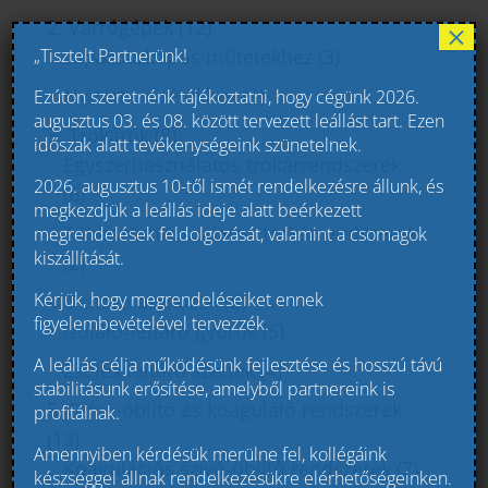
2. Varrógépek
(12)
×
„Tisztelt Partnerünk!
Laparoszkópos műtétekhez
(3)
Nyitott műtétekhez
(9)
Ezúton szeretnénk tájékoztatni, hogy cégünk 2026.
augusztus 03. és 08. között tervezett leállást tart. Ezen
3. Trokárok
(8)
időszak alatt tevékenységeink szünetelnek.
Egyszerhasználatos trokárrendszerek
2026. augusztus 10-től ismét rendelkezésre állunk, és
(6)
megkezdjük a leállás ideje alatt beérkezett
Többszörhasználatos trokárrendszerek
megrendelések feldolgozását, valamint a csomagok
kiszállítását.
(2)
Kérjük, hogy megrendeléseiket ennek
4. Feltáró eszközök
(8)
figyelembevételével tervezzék.
Izoláló-feltáró gyűrűk
(5)
A leállás célja működésünk fejlesztése és hosszú távú
Zselés feltáró szettek
(4)
stabilitásunk erősítése, amelyből partnereink is
5. Szívó-öblítő és koaguláló rendszerek
profitálnak.
(13)
Amennyiben kérdésük merülne fel, kollégáink
Koagulációs szívó-öblítő rendszerek
(7)
készséggel állnak rendelkezésükre elérhetőségeinken.