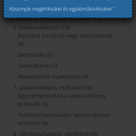
Markolatok
(4)
Köszönjük megértésüket és együttműködésüket.”
Szívó-öblítő rendszerek
(2)
6. Elektrosebészet
(13)
Bipoláris forrasztó-vágó kézieszközök
(4)
Elektródák
(3)
Generátorok
(2)
Monopoláris markolatok
(4)
7. Laparoszkópos eszközök
(10)
Egyszerhasználatos laparoszkópos
eszközök
(6)
Többszörhasználatos laparoszkópos
eszközök
(4)
8. Vérzéscsillapítók, sérvhálók
(9)