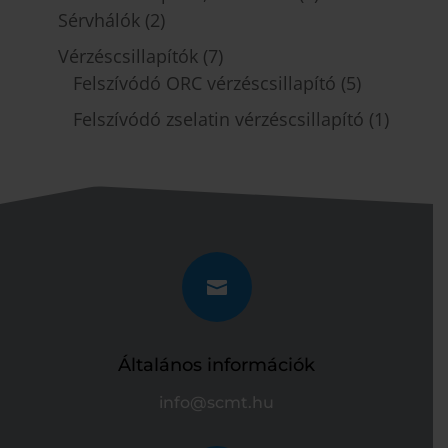
Sérvhálók
(2)
Vérzéscsillapítók
(7)
Felszívódó ORC vérzéscsillapító
(5)
Felszívódó zselatin vérzéscsillapító
(1)

Általános információk
info@scmt.hu