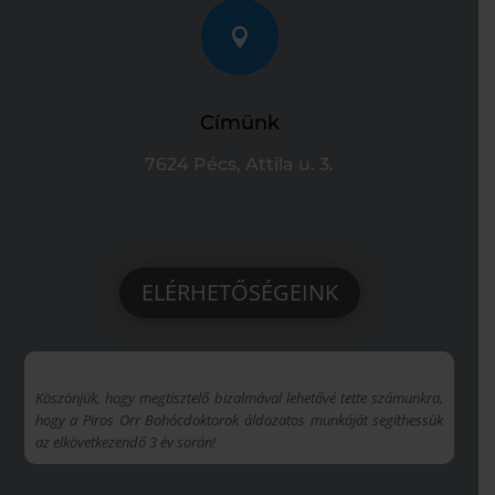

Címünk
7624 Pécs, Attila u. 3.
ELÉRHETŐSÉGEINK
Köszönjük, hogy megtisztelő bizalmával lehetővé tette számunkra,
hogy a Piros Orr Bohócdoktorok áldozatos munkáját segíthessük
az elkövetkezendő 3 év során!