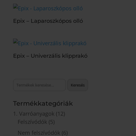
Epix – Laparoszkópos olló
Epix – Univerzális klipprakó
Keresés
Keresés
a
következőre:
Termékkategóriák
1. Varróanyagok
(12)
Felszívódók
(5)
Nem felszívódók
(6)