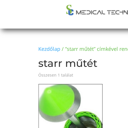
Kezdőlap
/ “starr műtét” címkével re
starr műtét
Összesen 1 találat