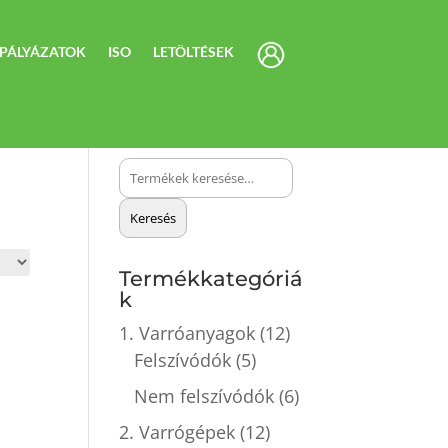
PÁLYÁZATOK
ISO
LETÖLTÉSEK
Keresés
a
Keresés
következőre:
Termékkategóriá
k
1. Varróanyagok
(12)
Felszívódók
(5)
Nem felszívódók
(6)
2. Varrógépek
(12)