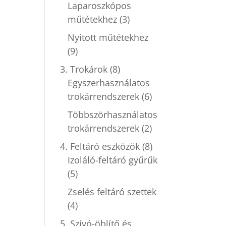
Laparoszkópos
műtétekhez
(3)
Nyitott műtétekhez
(9)
3. Trokárok
(8)
Egyszerhasználatos
trokárrendszerek
(6)
Többszörhasználatos
trokárrendszerek
(2)
4. Feltáró eszközök
(8)
Izoláló-feltáró gyűrűk
(5)
Zselés feltáró szettek
(4)
5. Szívó-öblítő és