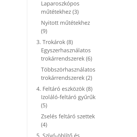
Laparoszkópos
műtétekhez
(3)
Nyitott műtétekhez
(9)
3. Trokárok
(8)
Egyszerhasználatos
trokárrendszerek
(6)
Többszörhasználatos
trokárrendszerek
(2)
4. Feltáró eszközök
(8)
Izoláló-feltáró gyűrűk
(5)
Zselés feltáró szettek
(4)
5. Szívó-öblítő és