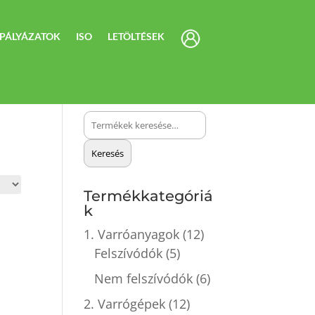
PÁLYÁZATOK
ISO
LETÖLTÉSEK
Keresés
a
Keresés
következőre:
Termékkategóriá
k
1. Varróanyagok
(12)
Felszívódók
(5)
Nem felszívódók
(6)
2. Varrógépek
(12)