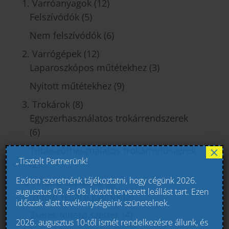
1. Varróanyagok
(12)
Felszívódók
(5)
Nem felszívódók
(6)
2. Varrógépek
(12)
Laparoszkópos műtétekhez
(3)
Nyitott műtétekhez
(9)
3. Trokárok
(8)
Egyszerhasználatos trokárrendszerek
(6)
×
Többszörhasználatos trokárrendszerek
„Tisztelt Partnerünk!
(2)
Ezúton szeretnénk tájékoztatni, hogy cégünk 2026.
4. Feltáró eszközök
(8)
augusztus 03. és 08. között tervezett leállást tart. Ezen
Izoláló-feltáró gyűrűk
(5)
időszak alatt tevékenységeink szünetelnek.
Zselés feltáró szettek
(4)
2026. augusztus 10-től ismét rendelkezésre állunk, és