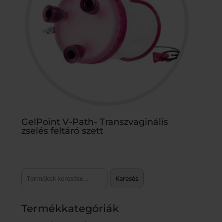
GelPoint V-Path- Transzvaginális
zselés feltáró szett
Keresés
Keresés
a
következőre:
Termékkategóriák