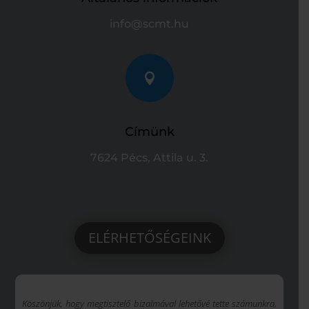
info@scmt.hu

Címünk
7624 Pécs, Attila u. 3.
ELÉRHETŐSÉGEINK
Köszönjük, hogy megtisztelő bizalmával lehetővé tette számunkra,