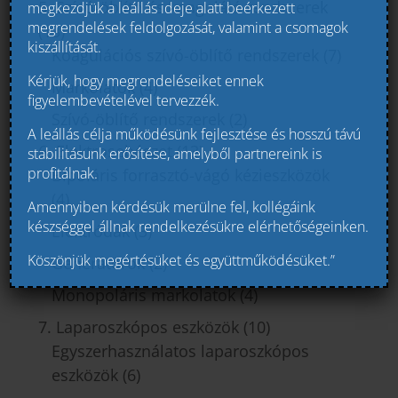
5. Szívó-öblítő és koaguláló rendszerek
megkezdjük a leállás ideje alatt beérkezett
megrendelések feldolgozását, valamint a csomagok
(13)
kiszállítását.
Koagulációs szívó-öblítő rendszerek
(7)
Kérjük, hogy megrendeléseiket ennek
Markolatok
(4)
figyelembevételével tervezzék.
Szívó-öblítő rendszerek
(2)
A leállás célja működésünk fejlesztése és hosszú távú
6. Elektrosebészet
(13)
stabilitásunk erősítése, amelyből partnereink is
profitálnak.
Bipoláris forrasztó-vágó kézieszközök
(4)
Amennyiben kérdésük merülne fel, kollégáink
készséggel állnak rendelkezésükre elérhetőségeinken.
Elektródák
(3)
Köszönjük megértésüket és együttműködésüket.”
Generátorok
(2)
Monopoláris markolatok
(4)
7. Laparoszkópos eszközök
(10)
Egyszerhasználatos laparoszkópos
eszközök
(6)