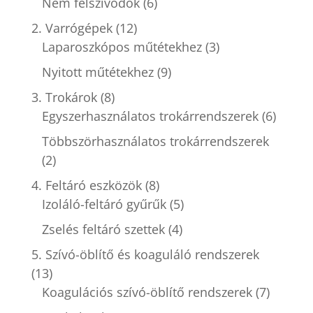
Nem felszívódók
(6)
2. Varrógépek
(12)
Laparoszkópos műtétekhez
(3)
Nyitott műtétekhez
(9)
3. Trokárok
(8)
Egyszerhasználatos trokárrendszerek
(6)
Többszörhasználatos trokárrendszerek
(2)
4. Feltáró eszközök
(8)
Izoláló-feltáró gyűrűk
(5)
Zselés feltáró szettek
(4)
5. Szívó-öblítő és koaguláló rendszerek
(13)
Koagulációs szívó-öblítő rendszerek
(7)