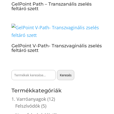
GelPoint Path – Transzanális zselés
feltáró szett
GelPoint V-Path- Transzvaginális zselés
feltáró szett
Keresés
Keresés
a
következőre:
Termékkategóriák
1. Varróanyagok
(12)
Felszívódók
(5)